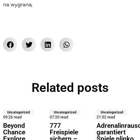
na wygraną.
Related posts
Uncategorized
Uncategorized
Uncategorized
09:26 read
07:20 read
21:52 read
Beyond
777
Adrenalinraus
Chance
Freispiele
garantiert
Explore
sichern –
Spiele plinko