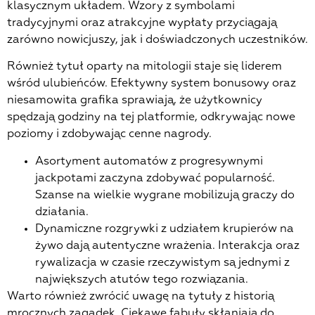
klasycznym układem. Wzory z symbolami
tradycyjnymi oraz atrakcyjne wypłaty przyciągają
zarówno nowicjuszy, jak i doświadczonych uczestników.
Również tytuł oparty na mitologii staje się liderem
wśród ulubieńców. Efektywny system bonusowy oraz
niesamowita grafika sprawiają, że użytkownicy
spędzają godziny na tej platformie, odkrywając nowe
poziomy i zdobywając cenne nagrody.
Asortyment automatów z progresywnymi
jackpotami zaczyna zdobywać popularność.
Szanse na wielkie wygrane mobilizują graczy do
działania.
Dynamiczne rozgrywki z udziałem krupierów na
żywo dają autentyczne wrażenia. Interakcja oraz
rywalizacja w czasie rzeczywistym są jednymi z
największych atutów tego rozwiązania.
Warto również zwrócić uwagę na tytuły z historią
mrocznych zagadek. Ciekawe fabuły skłaniają do