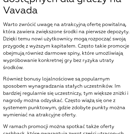
Vavada
Warto zwrócić uwagę na atrakcyjną ofertę powitalną,
która zawiera zwiększone środki na pierwsze depozyty.
Dzięki temu nowi użytkownicy mogą rozpocząć swoją
przygodę z wyższym kapitałem. Często takie promocje
obejmują również darmowe spiny, które umożliwiają
wypróbowanie konkretnej gry bez ryzyka utraty
środków.
Również bonusy lojalnościowe są popularnym
sposobem wynagradzania stałych uczestników. Im
bardziej regularnie się uczestniczy, tym większe zniżki i
nagrody można odzyskać. Często wiążą się one z
systemem punktowym, gdzie zdobyte punkty można
wymieniać na atrakcyjne oferty.
W ramach promocji można spotkać także oferty
cashback, które gwarantują zwrot części utraconych