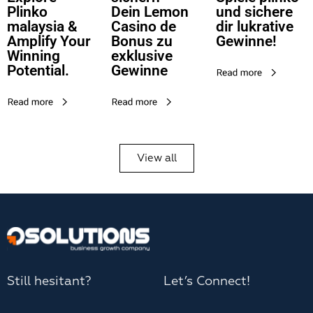
Plinko
Dein Lemon
und sichere
malaysia &
Casino de
dir lukrative
Amplify Your
Bonus zu
Gewinne!
Winning
exklusive
Potential.
Gewinne
View all
Still hesitant?
Let’s Connect!