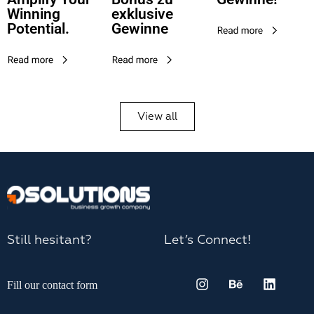
Winning
exklusive
Potential.
Gewinne
View all
Still hesitant?
Let’s Connect!
Fill our contact form