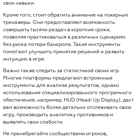
свои навыки.
Кроме того, стоит обратить внимание на покерные
тренажеры. Они предоставляют возможность
совершать тысячи раздач в короткие сроки,
позволяя практиковаться в различных сценариях
без риска потери банкрола. Такие инструменты
помогают улучшить принятие решений и развить
интуицию в игре.
Важно также следить за статистикой своих игр.
Многие платформы предлагают встроенные
инструменты для анализа результатов, однако
использование специализированного програмного
обеспечения, например, HUD (Head-Up Display), даст
вам возможность более детально отслеживать свою
игру, производить аналитику противников и
выявлять свои слабости.
Не пренебрегайте сообществами игроков,