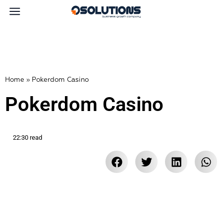
Home
»
Pokerdom Casino
Pokerdom Casino
22:30 read