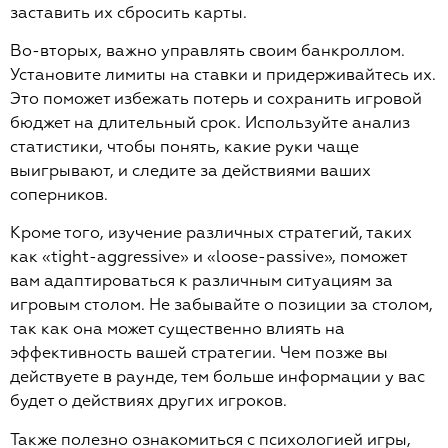
заставить их сбросить карты.
Во-вторых, важно управлять своим банкроллом.
Установите лимиты на ставки и придерживайтесь их.
Это поможет избежать потерь и сохранить игровой
бюджет на длительный срок. Используйте анализ
статистики, чтобы понять, какие руки чаще
выигрывают, и следите за действиями ваших
соперников.
Кроме того, изучение различных стратегий, таких
как «tight-aggressive» и «loose-passive», поможет
вам адаптироваться к различным ситуациям за
игровым столом. Не забывайте о позиции за столом,
так как она может существенно влиять на
эффективность вашей стратегии. Чем позже вы
действуете в раунде, тем больше информации у вас
будет о действиях других игроков.
Также полезно ознакомиться с психологией игры,