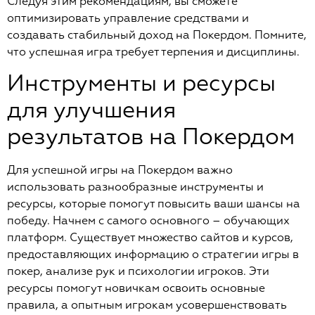
Следуя этим рекомендациям, вы сможете
оптимизировать управление средствами и
создавать стабильный доход на Покердом. Помните,
что успешная игра требует терпения и дисциплины.
Инструменты и ресурсы
для улучшения
результатов на Покердом
Для успешной игры на Покердом важно
использовать разнообразные инструменты и
ресурсы, которые помогут повысить ваши шансы на
победу. Начнем с самого основного – обучающих
платформ. Существует множество сайтов и курсов,
предоставляющих информацию о стратегии игры в
покер, анализе рук и психологии игроков. Эти
ресурсы помогут новичкам освоить основные
правила, а опытным игрокам усовершенствовать