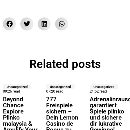
Related posts
Uncategorized
Uncategorized
Uncategorized
09:26 read
07:20 read
21:52 read
Beyond
777
Adrenalinraus
Chance
Freispiele
garantiert
Explore
sichern –
Spiele plinko
Plinko
Dein Lemon
und sichere
malaysia &
Casino de
dir lukrative
Amplify Your
Bonus zu
Gewinne!