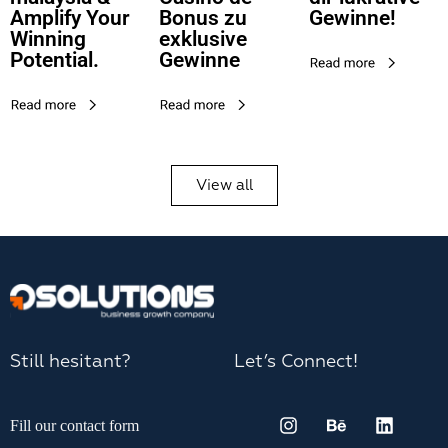
Amplify Your
Bonus zu
Gewinne!
Winning
exklusive
Potential.
Gewinne
View all
Still hesitant?
Let’s Connect!
Fill our contact form