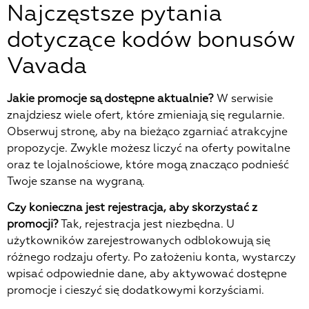
Najczęstsze pytania
dotyczące kodów bonusów
Vavada
Jakie promocje są dostępne aktualnie?
W serwisie
znajdziesz wiele ofert, które zmieniają się regularnie.
Obserwuj stronę, aby na bieżąco zgarniać atrakcyjne
propozycje. Zwykle możesz liczyć na oferty powitalne
oraz te lojalnościowe, które mogą znacząco podnieść
Twoje szanse na wygraną.
Czy konieczna jest rejestracja, aby skorzystać z
promocji?
Tak, rejestracja jest niezbędna. U
użytkowników zarejestrowanych odblokowują się
różnego rodzaju oferty. Po założeniu konta, wystarczy
wpisać odpowiednie dane, aby aktywować dostępne
promocje i cieszyć się dodatkowymi korzyściami.