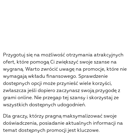
Przygotuj się na możliwość otrzymania atrakcyjnych
ofert, które pomogą Ci zwiększyć swoje szanse na
wygraną. Warto zwrócić uwagę na promocje, które nie
wymagają wkładu finansowego. Sprawdzenie
dostępnych opcji może przynieść wiele korzyści,
zwłaszcza jeśli dopiero zaczynasz swoją przygodę z
grami online. Nie przegap tej szansy i skorzystaj ze
wszystkich dostępnych udogodnień.
Dla graczy, którzy pragną maksymalizować swoje
doświadczenia, posiadanie aktualnych informacji na
temat dostępnych promocji jest kluczowe.