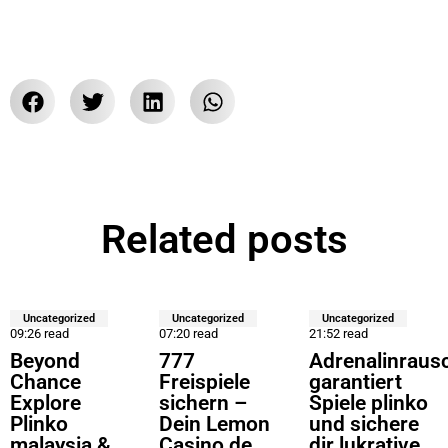
Related posts
Uncategorized
Uncategorized
Uncategorized
09:26 read
07:20 read
21:52 read
Beyond
777
Adrenalinraus
Chance
Freispiele
garantiert
Explore
sichern –
Spiele plinko
Plinko
Dein Lemon
und sichere
malaysia &
Casino de
dir lukrative